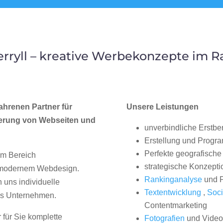
ryll – kreative Werbekonzepte im 
ahrenen Partner für
Unsere Leistungen
erung von Webseiten und
unverbindliche Erstbe
Erstellung und Progr
Perfekte geografische 
im Bereich
strategische Konzepti
, modernem Webdesign.
Rankinganalyse
und P
uns individuelle
Textentwicklung
,
Soci
hes Unternehmen.
Contentmarketing
 für Sie komplette
Fotografien
und Videos