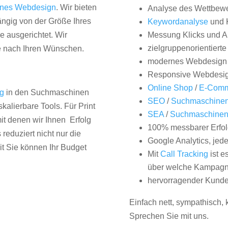
nes Webdesign
. Wir bieten
Analyse des Wettbew
hängig von der Größe Ihres
Keywordanalyse
und 
 ausgerichtet. Wir
Messung Klicks und A
zielgruppenorientiert
e nach Ihren Wünschen.
modernes Webdesign
Responsive Webdesi
Online Shop
/
E-Comm
ng
in den Suchmaschinen
SEO
/
Suchmaschinen
kalierbare Tools. Für Print
SEA
/
Suchmaschine
it denen wir Ihnen Erfolg
100% messbarer Erfol
duziert nicht nur die
Google Analytics, jed
it Sie können Ihr Budget
Mit
Call Tracking
ist e
über welche Kampagne
hervorragender Kunde
Einfach nett, sympathisch,
Sprechen Sie mit uns.