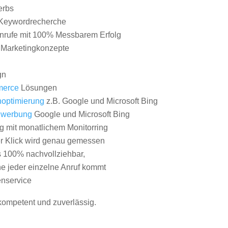
erbs
Keywordrecherche
nrufe mit 100% Messbarem Erfolg
e Marketingkonzepte
gn
erce
Lösungen
optimierung
z.B. Google und Microsoft Bing
nwerbung
Google und Microsoft Bing
g mit monatlichem Monitorring
er Klick wird genau gemessen
s 100% nachvollziehbar,
 jeder einzelne Anruf kommt
nservice
 kompetent und zuverlässig.