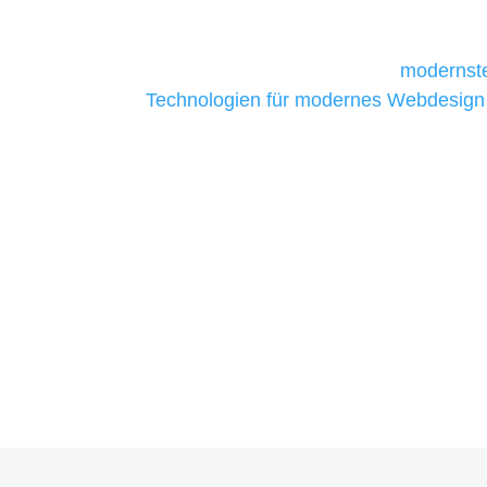
daher Tools und Technologien benötigen,
Unternehmen die kostengünstigsten un
liefern. Daher verwenden wir
modernste
Technologien für modernes Webdesign
allen Webprojekten zufriedenzustellen.
Sie haben Fragen zu Ihre
07121 / 9294977
info@merryll.de