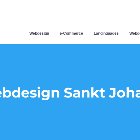
Webdesign
e-Commerce
Landingpages
Webde
bdesign Sankt Joh