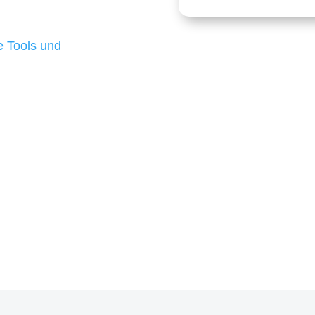
 die für ihr
d besten Ergebnisse
 Tools und
, um unsere Kunden in
m Projekt?