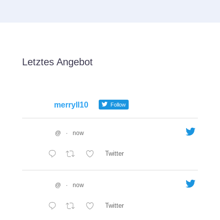
Letztes Angebot
merryll10
Follow
@
·
now
Twitter
@
·
now
Twitter