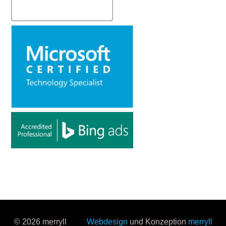
© 2026 merryll
Webdesign
und Konzeption
merryll