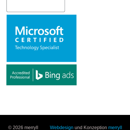
© 2026 merryll
Webdesign
und Konzeption
merryll