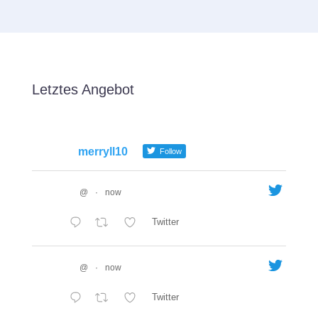
Letztes Angebot
merryll10
Follow
@
·
now
Twitter
@
·
now
Twitter