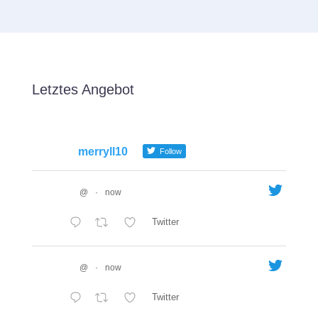
Letztes Angebot
merryll10
Follow
@
·
now
Twitter
@
·
now
Twitter