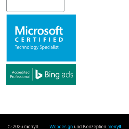
© 2026 merryll
Webdesign
und Konzeption
merryll