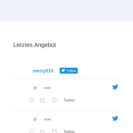
Letztes Angebot
merryll10
Follow
@
·
now
Twitter
@
·
now
Twitter