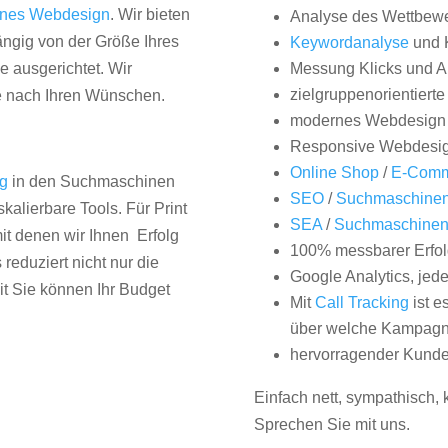
nes Webdesign
. Wir bieten
Analyse des Wettbew
hängig von der Größe Ihres
Keywordanalyse
und 
 ausgerichtet. Wir
Messung Klicks und A
zielgruppenorientiert
e nach Ihren Wünschen.
modernes Webdesign
Responsive Webdesi
Online Shop
/
E-Comm
ng
in den Suchmaschinen
SEO
/
Suchmaschinen
kalierbare Tools. Für Print
SEA
/
Suchmaschine
it denen wir Ihnen Erfolg
100% messbarer Erfol
duziert nicht nur die
Google Analytics, jed
it Sie können Ihr Budget
Mit
Call Tracking
ist e
über welche Kampagne
hervorragender Kunde
Einfach nett, sympathisch,
Sprechen Sie mit uns.