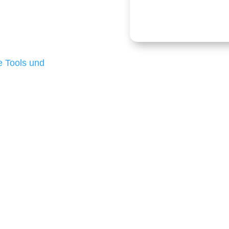
onders anspruchsvoll,
e Budgets verfügen und
 die für ihr
d besten Ergebnisse
 Tools und
, um unsere Kunden in
m Projekt?