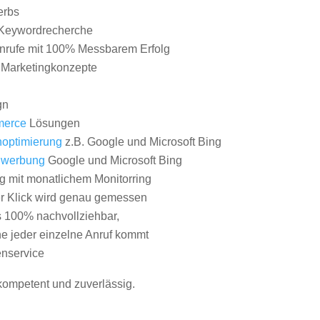
erbs
Keywordrecherche
nrufe mit 100% Messbarem Erfolg
e Marketingkonzepte
gn
erce
Lösungen
optimierung
z.B. Google und Microsoft Bing
nwerbung
Google und Microsoft Bing
g mit monatlichem Monitorring
er Klick wird genau gemessen
s 100% nachvollziehbar,
 jeder einzelne Anruf kommt
nservice
 kompetent und zuverlässig.