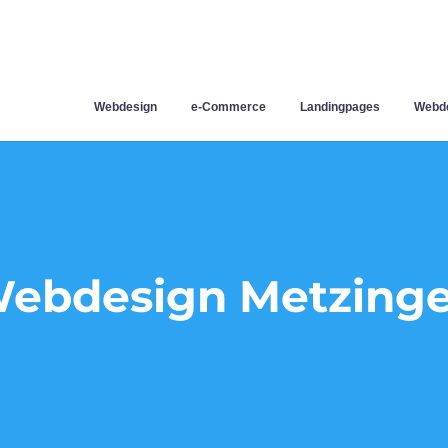
Webdesign
e-Commerce
Landingpages
Webde
ebdesign Metzing