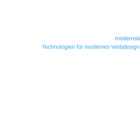
und mittelständische Unternehmen bes
da sie in der Regel nur über begrenzt
daher Tools und Technologien benötigen,
Unternehmen die kostengünstigsten un
liefern. Daher verwenden wir
modernste
Technologien für modernes Webdesign
allen Webprojekten zufriedenzustellen.
Sie haben Fragen zu Ihre
07121 / 9294977
info@merryll.de