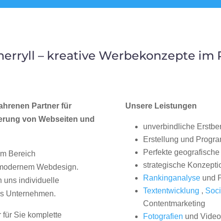
erryll – kreative Werbekonzepte im
ahrenen Partner für
Unsere Leistungen
erung von Webseiten und
unverbindliche Erstbe
Erstellung und Progr
Perfekte geografische 
im Bereich
strategische Konzepti
, modernem Webdesign.
Rankinganalyse
und P
uns individuelle
Textentwicklung
,
Soci
hes Unternehmen.
Contentmarketing
 für Sie komplette
Fotografien
und Videos