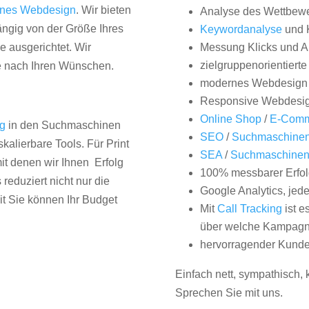
nes Webdesign
. Wir bieten
Analyse des Wettbew
hängig von der Größe Ihres
Keywordanalyse
und 
 ausgerichtet. Wir
Messung Klicks und A
zielgruppenorientiert
e nach Ihren Wünschen.
modernes Webdesign
Responsive Webdesi
Online Shop
/
E-Comm
ng
in den Suchmaschinen
SEO
/
Suchmaschinen
kalierbare Tools. Für Print
SEA
/
Suchmaschine
it denen wir Ihnen Erfolg
100% messbarer Erfol
duziert nicht nur die
Google Analytics, jed
it Sie können Ihr Budget
Mit
Call Tracking
ist e
über welche Kampagne
hervorragender Kunde
Einfach nett, sympathisch,
Sprechen Sie mit uns.