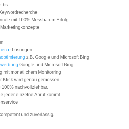
erbs
Keywordrecherche
nrufe mit 100% Messbarem Erfolg
e Marketingkonzepte
gn
erce
Lösungen
optimierung
z.B. Google und Microsoft Bing
nwerbung
Google und Microsoft Bing
g mit monatlichem Monitorring
er Klick wird genau gemessen
s 100% nachvollziehbar,
 jeder einzelne Anruf kommt
nservice
 kompetent und zuverlässig.