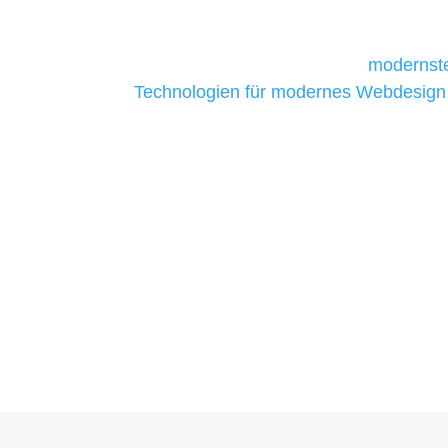
daher Tools und Technologien benötigen,
Unternehmen die kostengünstigsten un
liefern. Daher verwenden wir
modernste
Technologien für modernes Webdesign
allen Webprojekten zufriedenzustellen.
Sie haben Fragen zu Ihre
07121 / 9294977
info@merryll.de