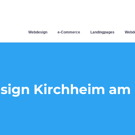
Webdesign
e-Commerce
Landingpages
Webde
ign Kirchheim am