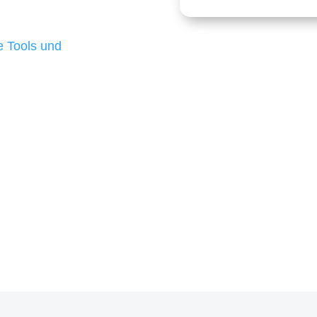
 die für ihr
d besten Ergebnisse
 Tools und
, um unsere Kunden in
m Projekt?