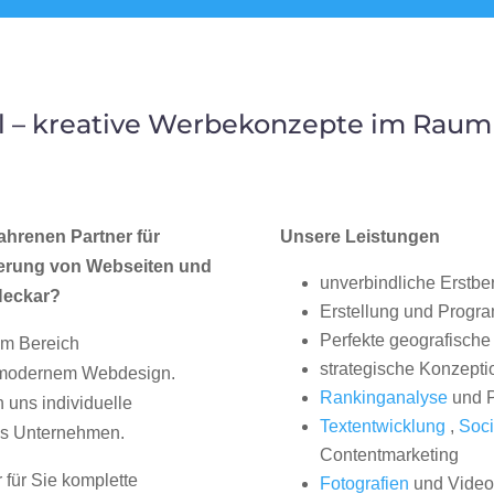
l – kreative Werbekonzepte im Raum
ahrenen Partner für
Unsere Leistungen
erung von Webseiten und
unverbindliche Erstbe
Neckar?
Erstellung und Progr
Perfekte geografische 
im Bereich
strategische Konzepti
, modernem Webdesign.
Rankinganalyse
und P
uns individuelle
Textentwicklung
,
Soci
hes Unternehmen.
Contentmarketing
 für Sie komplette
Fotografien
und Videos