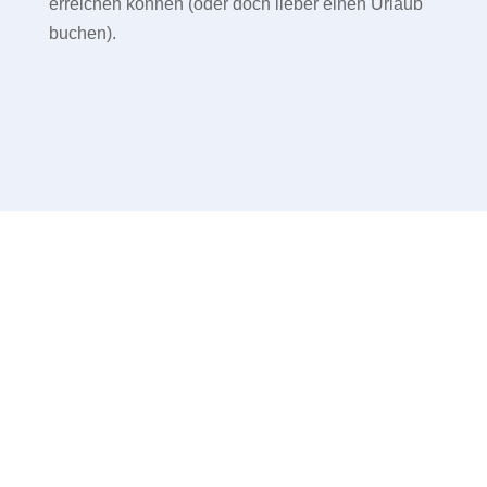
erreichen können (oder doch lieber einen Urlaub
buchen).
Unsere Kunden
Wir lieben es, unseren Kunden beim Aufbau
und Wachstum ihrer Unternehmen zu helfen.
Unsere Kunden sind kleine und