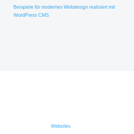
Beispiele für modernes Webdesign realisiert mit
WordPress CMS
Sicherheit
Auch der Sicherheitsaspekt ist nicht zu
vernachlässigen.
Websites
müssen täglich