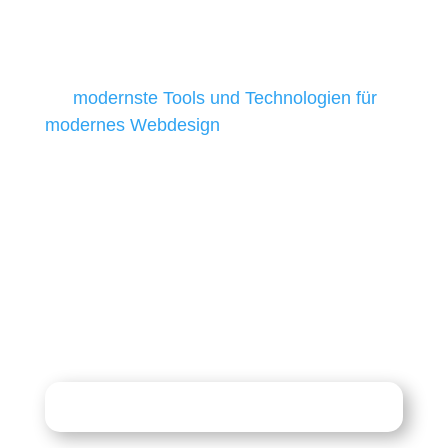
Tools und Technologien benötigen, die für ihr
Unternehmen die kostengünstigsten und
besten Ergebnisse liefern. Daher verwenden
wir
modernste Tools und Technologien für
modernes Webdesign
, um unsere Kunden in
allen Webprojekten zufriedenzustellen.
Sie haben Fragen zu Ihrem
Projekt?
07121 / 9294977
info@merryll.de
Kostenlose Beratung