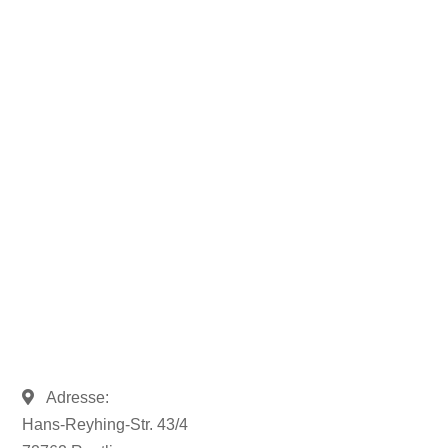
Sie möchten mehr Informationen?
Rufen Sie uns an und sprechen
Sie mit uns.
07121 / 9294977
info@merryll.de
Adresse:
Hans-Reyhing-Str. 43/4