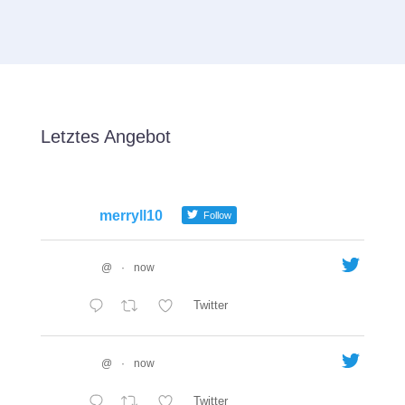
Letztes Angebot
merryll10
Follow
@
·
now
Twitter
@
·
now
Twitter