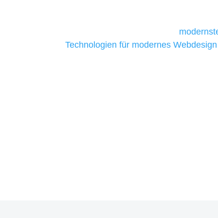
daher Tools und Technologien benötigen,
Unternehmen die kostengünstigsten un
liefern. Daher verwenden wir
modernste
Technologien für modernes Webdesign
allen Webprojekten zufriedenzustellen.
Sie haben Fragen zu Ihre
07121 / 9294977
info@merryll.de