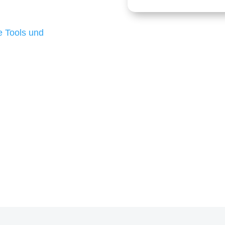
 die für ihr
d besten Ergebnisse
 Tools und
, um unsere Kunden in
m Projekt?