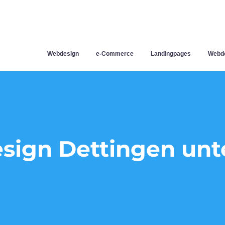
Webdesign
e-Commerce
Landingpages
Webde
ign Dettingen unt