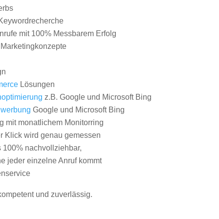
erbs
Keywordrecherche
nrufe mit 100% Messbarem Erfolg
e Marketingkonzepte
gn
erce
Lösungen
optimierung
z.B. Google und Microsoft Bing
nwerbung
Google und Microsoft Bing
g mit monatlichem Monitorring
er Klick wird genau gemessen
s 100% nachvollziehbar,
 jeder einzelne Anruf kommt
nservice
 kompetent und zuverlässig.