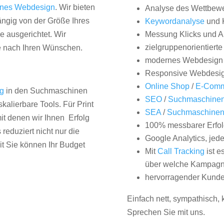
nes Webdesign
. Wir bieten
Analyse des Wettbew
hängig von der Größe Ihres
Keywordanalyse
und 
 ausgerichtet. Wir
Messung Klicks und A
zielgruppenorientiert
e nach Ihren Wünschen.
modernes Webdesign
Responsive Webdesi
Online Shop
/
E-Comm
ng
in den Suchmaschinen
SEO
/
Suchmaschinen
kalierbare Tools. Für Print
SEA
/
Suchmaschine
it denen wir Ihnen Erfolg
100% messbarer Erfol
duziert nicht nur die
Google Analytics, jed
it Sie können Ihr Budget
Mit
Call Tracking
ist e
über welche Kampagne
hervorragender Kunde
Einfach nett, sympathisch,
Sprechen Sie mit uns.