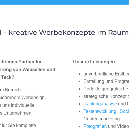
 – kreative Werbekonzepte im Raum
ahrenen Partner für
Unsere Leistungen
erung von Webseiten und
unverbindliche Erstbe
r Teck?
Erstellung und Progr
Perfekte geografische 
im Bereich
strategische Konzepti
, modernem Webdesign.
Rankinganalyse
und P
uns individuelle
Textentwicklung
,
Soci
hes Unternehmen.
Contentmarketing
 für Sie komplette
Fotografien
und Videos