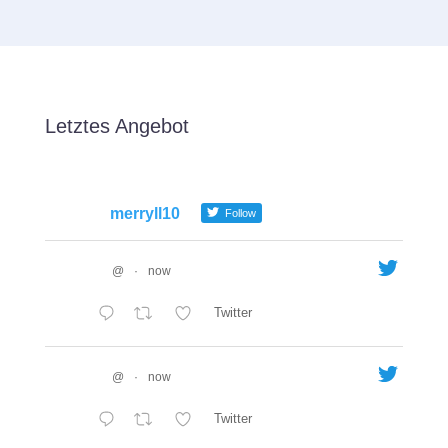
Letztes Angebot
merryll10
Follow
@
·
now
Twitter
@
·
now
Twitter