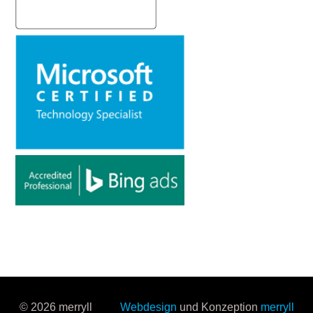
© 2026 merryll
Webdesign
und Konzeption
merryll