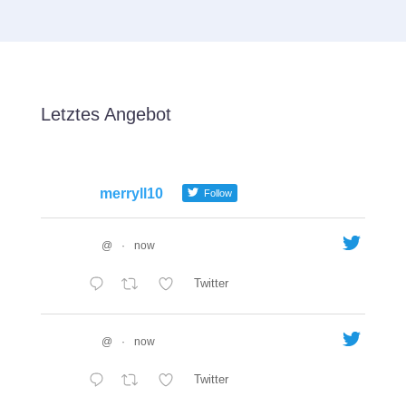
Letztes Angebot
merryll10
Follow
@
·
now
Twitter
@
·
now
Twitter