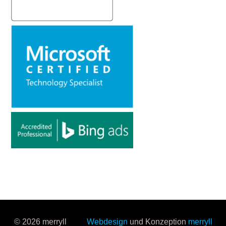
© 2026 merryll
Webdesign
und Konzeption
merryll