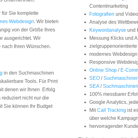
Contentmarketing
 für Sie komplette
Fotografien
und Videos
nes Webdesign
. Wir bieten
Analyse des Wettbew
hängig von der Größe Ihres
Keywordanalyse
und 
 ausgerichtet. Wir
Messung Klicks und A
zielgruppenorientiert
e nach Ihren Wünschen.
modernes Webdesign
Responsive Webdesi
Online Shop
/
E-Comm
ng
in den Suchmaschinen
SEO
/
Suchmaschinen
kalierbare Tools. Für Print
SEA
/
Suchmaschine
it denen wir Ihnen Erfolg
100% messbarer Erfol
duziert nicht nur die
Google Analytics, jed
it Sie können Ihr Budget
Mit
Call Tracking
ist e
über welche Kampagne
hervorragender Kunde