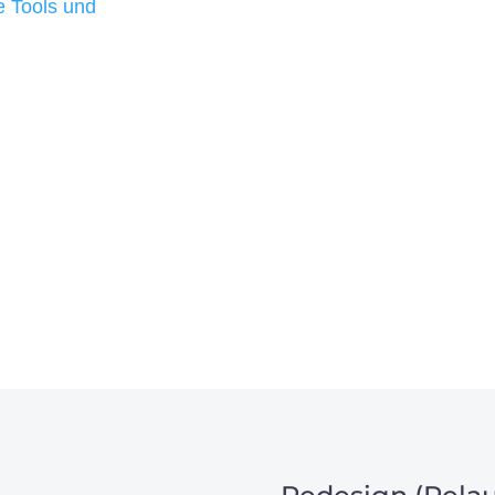
 Tools und
, um unsere Kunden in
m Projekt?