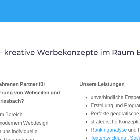
– kreative Werbekonzepte im Raum B
ahrenen Partner für
Unsere Leistungen
erung von Webseiten und
unverbindliche Erstbe
Griesbach?
Erstellung und Progr
Perfekte geografische 
im Bereich
strategische Konzepti
, modernem Webdesign.
Rankinganalyse
und P
uns individuelle
Textentwicklung
,
Soci
hes Unternehmen.