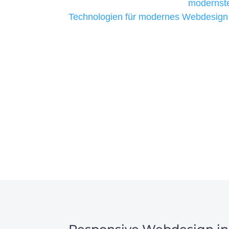
liefern. Daher verwenden wir
modernste
Technologien für modernes Webdesign
allen Webprojekten zufriedenzustellen.
Sie haben Fragen zu Ihre
07121 / 9294977
info@merryll.de