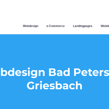
Webdesign
e-Commerce
Landingpages
Webde
design Bad Peters
Griesbach