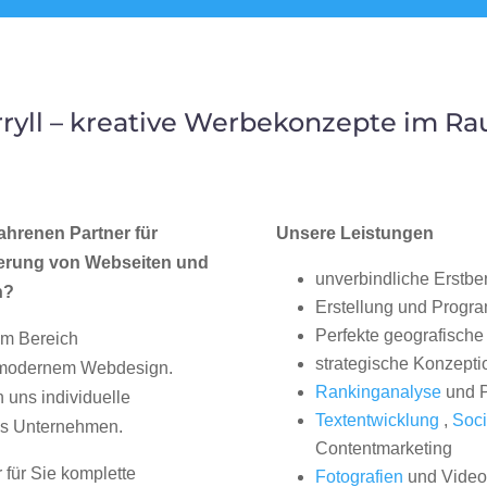
yll – kreative Werbekonzepte im R
ahrenen Partner für
Unsere Leistungen
erung von Webseiten und
unverbindliche Erstbe
h?
Erstellung und Progr
Perfekte geografische 
im Bereich
strategische Konzepti
, modernem Webdesign.
Rankinganalyse
und P
uns individuelle
Textentwicklung
,
Soci
hes Unternehmen.
Contentmarketing
 für Sie komplette
Fotografien
und Videos