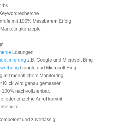
erbs
Keywordrecherche
nrufe mit 100% Messbarem Erfolg
e Marketingkonzepte
gn
erce
Lösungen
optimierung
z.B. Google und Microsoft Bing
nwerbung
Google und Microsoft Bing
g mit monatlichem Monitorring
er Klick wird genau gemessen
s 100% nachvollziehbar,
 jeder einzelne Anruf kommt
nservice
 kompetent und zuverlässig.