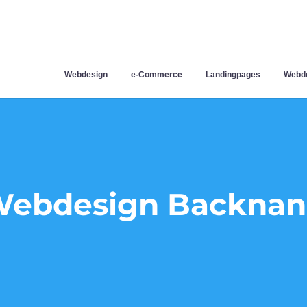
Webdesign
e-Commerce
Landingpages
Webde
ebdesign Backna