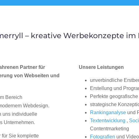
erryll – kreative Werbekonzepte i
ahrenen Partner für
Unsere Leistungen
erung von Webseiten und
unverbindliche Erstbe
Erstellung und Progr
Perfekte geografische 
im Bereich
strategische Konzepti
, modernem Webdesign.
Rankinganalyse
und P
uns individuelle
Textentwicklung
,
Soci
hes Unternehmen.
Contentmarketing
 für Sie komplette
Fotografien
und Videos