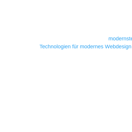
und mittelständische Unternehmen bes
da sie in der Regel nur über begrenzt
daher Tools und Technologien benötigen,
Unternehmen die kostengünstigsten un
liefern. Daher verwenden wir
modernste
Technologien für modernes Webdesign
allen Webprojekten zufriedenzustellen.
Sie haben Fragen zu Ihre
07121 / 9294977
info@merryll.de