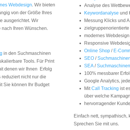
nes Webdesign
. Wir bieten
Analyse des Wettbew
hängig von der Größe Ihres
Keywordanalyse
und 
 ausgerichtet. Wir
Messung Klicks und A
zielgruppenorientiert
e nach Ihren Wünschen.
modernes Webdesign
Responsive Webdesi
Online Shop
/
E-Comm
ng
in den Suchmaschinen
SEO
/
Suchmaschinen
kalierbare Tools. Für Print
SEA
/
Suchmaschine
it denen wir Ihnen Erfolg
100% messbarer Erfol
duziert nicht nur die
Google Analytics, jed
it Sie können Ihr Budget
Mit
Call Tracking
ist e
über welche Kampagne
hervorragender Kunde
Einfach nett, sympathisch,
Sprechen Sie mit uns.