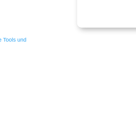
Kostenlose
onders anspruchsvoll,
e Budgets verfügen und
 die für ihr
d besten Ergebnisse
 Tools und
, um unsere Kunden in
m Projekt?