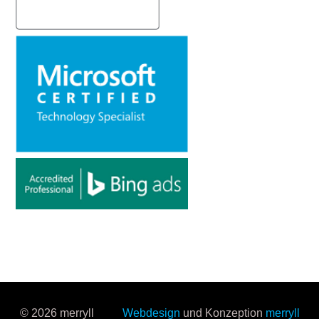
© 2026 merryll
Webdesign
und Konzeption
merryll