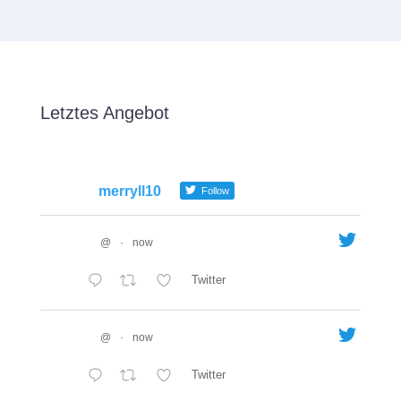
Letztes Angebot
merryll10
Follow
@
·
now
Twitter
@
·
now
Twitter